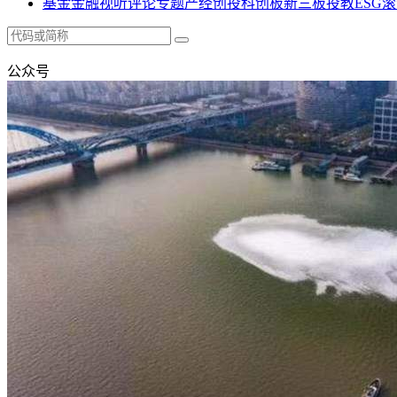
基金
金融
视听
评论
专题
产经
创投
科创板
新三板
投教
ESG
滚
公众号