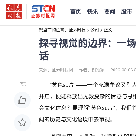
首页
快讯
要闻
股市
您当前的位置：
证券时报
>
公司
>
正文
探寻视觉的边界：一场
话
来源：证券时报网
作者：谢颖颖
2026-02-06 
“黄色su片”——一个充满争议又
点赞
开启，便能释放出无数复杂的情感与思
会文化信息？要理解“黄色su片”，我
阔的历史与文化语境中去审视。