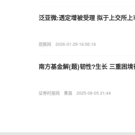
泛亚微:透定增被受理 拟于上交所上
观察网
2026-01-29 16:56:16
南方基金解{题}韧性?生长 三重困
证券时报网
曹晨
2025-08-05 21:44